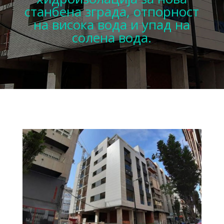
станбена зграда, отпорност
на висока вода и упад на
солена вода.