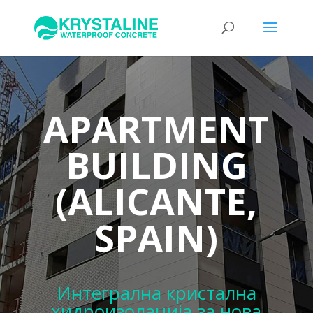
APARTMENT
BUILDING
(ALICANTE,
SPAIN)
Интегрална кристална
хидроизолација за нова